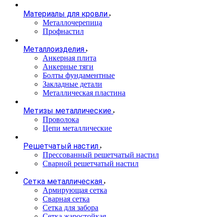
Материалы для кровли
Металлочерепица
Профнастил
Металлоизделия
Анкерная плита
Анкерные тяги
Болты фундаментные
Закладные детали
Металлическая пластина
Метизы металлические
Проволока
Цепи металлические
Решетчатый настил
Прессованный решетчатый настил
Сварной решетчатый настил
Сетка металлическая
Армирующая сетка
Сварная сетка
Сетка для забора
Сетка жаростойкая