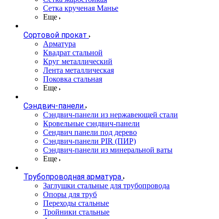
Сетка крученая Манье
Еще
Сортовой прокат
Арматура
Квадрат стальной
Круг металлический
Лента металлическая
Поковка стальная
Еще
Сэндвич-панели
Cэндвич-панели из нержавеющей стали
Кровельные сэндвич-панели
Сендвич панели под дерево
Сэндвич-панели PIR (ПИР)
Сэндвич-панели из минеральной ваты
Еще
Трубопроводная арматура
Заглушки стальные для трубопровода
Опоры для труб
Переходы стальные
Тройники стальные