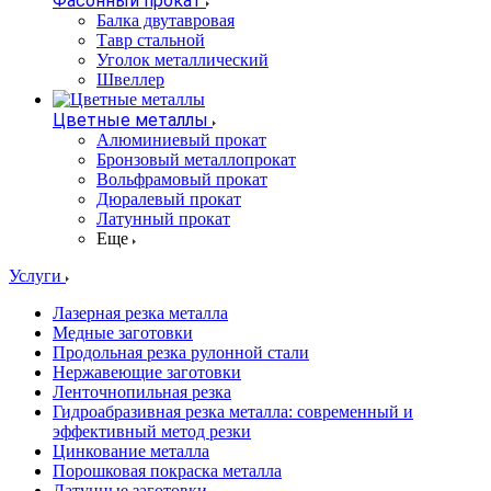
Фасонный прокат
Балка двутавровая
Тавр стальной
Уголок металлический
Швеллер
Цветные металлы
Алюминиевый прокат
Бронзовый металлопрокат
Вольфрамовый прокат
Дюралевый прокат
Латунный прокат
Еще
Услуги
Лазерная резка металла
Медные заготовки
Продольная резка рулонной стали
Нержавеющие заготовки
Ленточнопильная резка
Гидроабразивная резка металла: современный и
эффективный метод резки
Цинкование металла
Порошковая покраска металла
Латунные заготовки