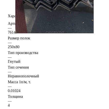
Характеристики
Артикул
—
76147
Размер полок
—
250х80
Тип производства
—
Гнутый
Тип сечения
—
Неравнополочный
Масса 1п/м, т.
—
0.01024
Толщина
—
4