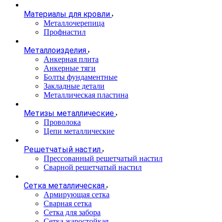
Материалы для кровли
Металлочерепица
Профнастил
Металлоизделия
Анкерная плита
Анкерные тяги
Болты фундаментные
Закладные детали
Металлическая пластина
Метизы металлические
Проволока
Цепи металлические
Решетчатый настил
Прессованный решетчатый настил
Сварной решетчатый настил
Сетка металлическая
Армирующая сетка
Сварная сетка
Сетка для забора
Сетка жаростойкая