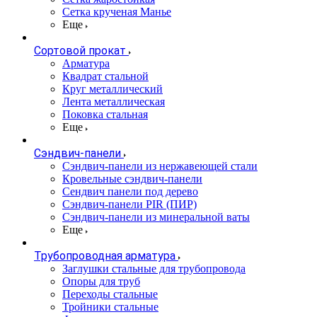
Сетка крученая Манье
Еще
Сортовой прокат
Арматура
Квадрат стальной
Круг металлический
Лента металлическая
Поковка стальная
Еще
Сэндвич-панели
Cэндвич-панели из нержавеющей стали
Кровельные сэндвич-панели
Сендвич панели под дерево
Сэндвич-панели PIR (ПИР)
Сэндвич-панели из минеральной ваты
Еще
Трубопроводная арматура
Заглушки стальные для трубопровода
Опоры для труб
Переходы стальные
Тройники стальные