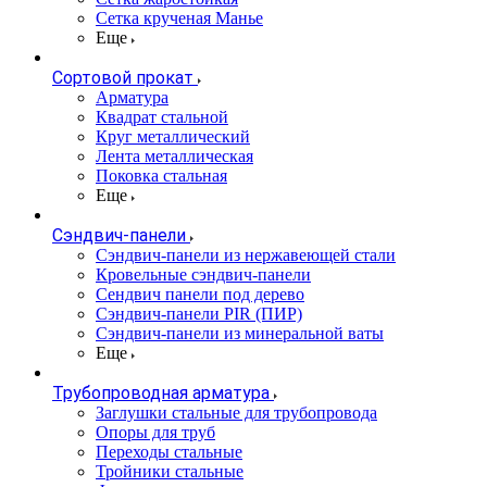
Сетка крученая Манье
Еще
Сортовой прокат
Арматура
Квадрат стальной
Круг металлический
Лента металлическая
Поковка стальная
Еще
Сэндвич-панели
Cэндвич-панели из нержавеющей стали
Кровельные сэндвич-панели
Сендвич панели под дерево
Сэндвич-панели PIR (ПИР)
Сэндвич-панели из минеральной ваты
Еще
Трубопроводная арматура
Заглушки стальные для трубопровода
Опоры для труб
Переходы стальные
Тройники стальные