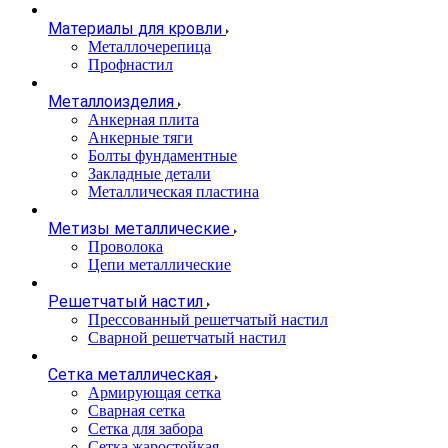
Материалы для кровли
Металлочерепица
Профнастил
Металлоизделия
Анкерная плита
Анкерные тяги
Болты фундаментные
Закладные детали
Металлическая пластина
Метизы металлические
Проволока
Цепи металлические
Решетчатый настил
Прессованный решетчатый настил
Сварной решетчатый настил
Сетка металлическая
Армирующая сетка
Сварная сетка
Сетка для забора
Сетка жаростойкая