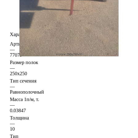
Характеристики
Артикул
—
77079
Размер полок
—
250х250
Тип сечения
—
Равнополочный
Масса 1п/м, т.
—
0.03847
Толщина
—
10
Тип