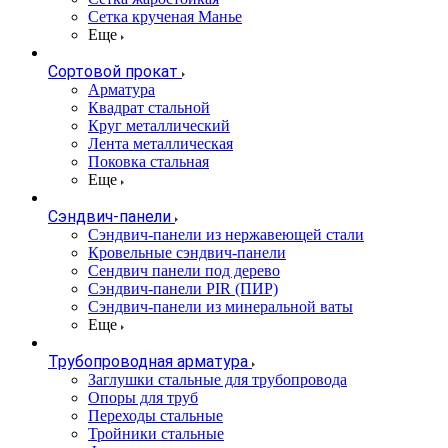
Сетка крученая Манье
Еще
Сортовой прокат
Арматура
Квадрат стальной
Круг металлический
Лента металлическая
Поковка стальная
Еще
Сэндвич-панели
Cэндвич-панели из нержавеющей стали
Кровельные сэндвич-панели
Сендвич панели под дерево
Сэндвич-панели PIR (ПИР)
Сэндвич-панели из минеральной ваты
Еще
Трубопроводная арматура
Заглушки стальные для трубопровода
Опоры для труб
Переходы стальные
Тройники стальные