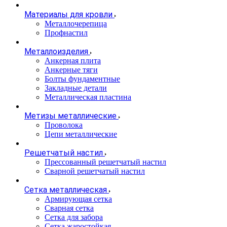
Материалы для кровли
Металлочерепица
Профнастил
Металлоизделия
Анкерная плита
Анкерные тяги
Болты фундаментные
Закладные детали
Металлическая пластина
Метизы металлические
Проволока
Цепи металлические
Решетчатый настил
Прессованный решетчатый настил
Сварной решетчатый настил
Сетка металлическая
Армирующая сетка
Сварная сетка
Сетка для забора
Сетка жаростойкая