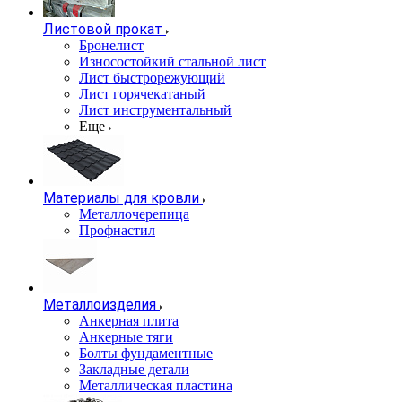
Листовой прокат
Бронелист
Износостойкий стальной лист
Лист быстрорежующий
Лист горячекатаный
Лист инструментальный
Еще
Материалы для кровли
Металлочерепица
Профнастил
Металлоизделия
Анкерная плита
Анкерные тяги
Болты фундаментные
Закладные детали
Металлическая пластина