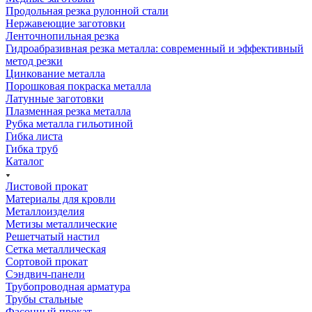
Продольная резка рулонной стали
Нержавеющие заготовки
Ленточнопильная резка
Гидроабразивная резка металла: современный и эффективный
метод резки
Цинкование металла
Порошковая покраска металла
Латунные заготовки
Плазменная резка металла
Рубка металла гильотиной
Гибка листа
Гибка труб
Каталог
Листовой прокат
Материалы для кровли
Металлоизделия
Метизы металлические
Решетчатый настил
Сетка металлическая
Сортовой прокат
Сэндвич-панели
Трубопроводная арматура
Трубы стальные
Фасонный прокат