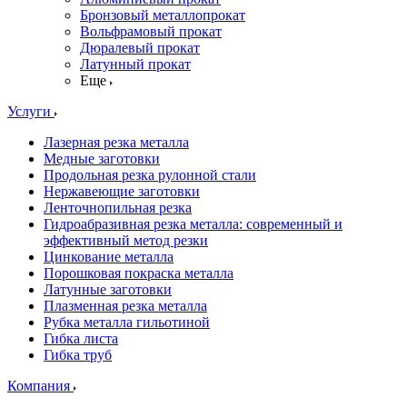
Бронзовый металлопрокат
Вольфрамовый прокат
Дюралевый прокат
Латунный прокат
Еще
Услуги
Лазерная резка металла
Медные заготовки
Продольная резка рулонной стали
Нержавеющие заготовки
Ленточнопильная резка
Гидроабразивная резка металла: современный и
эффективный метод резки
Цинкование металла
Порошковая покраска металла
Латунные заготовки
Плазменная резка металла
Рубка металла гильотиной
Гибка листа
Гибка труб
Компания