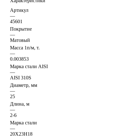
Характеристики
Артикул
—
45601
Покрытие
—
Матовый
Масса 1п/м, т.
—
0.003853
Марка стали AISI
—
AISI 310S
Диаметр, мм
—
25
Длина, м
—
2-6
Марка стали
—
20Х23Н18