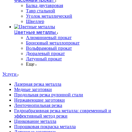
Фасонный прокат
Балка двутавровая
Тавр стальной
Уголок металлический
Швеллер
Цветные металлы
Алюминиевый прокат
Бронзовый металлопрокат
Вольфрамовый прокат
Дюралевый прокат
Латунный прокат
Еще
Услуги
Лазерная резка металла
Медные заготовки
Продольная резка рулонной стали
Нержавеющие заготовки
Ленточнопильная резка
Гидроабразивная резка металла: современный и
эффективный метод резки
Цинкование металла
Порошковая покраска металла
Латунные заготовки