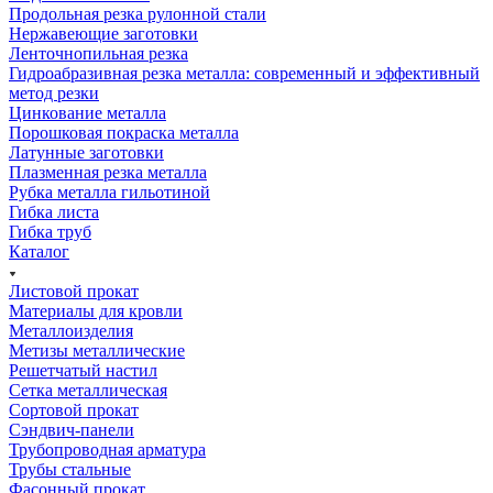
Продольная резка рулонной стали
Нержавеющие заготовки
Ленточнопильная резка
Гидроабразивная резка металла: современный и эффективный
метод резки
Цинкование металла
Порошковая покраска металла
Латунные заготовки
Плазменная резка металла
Рубка металла гильотиной
Гибка листа
Гибка труб
Каталог
Листовой прокат
Материалы для кровли
Металлоизделия
Метизы металлические
Решетчатый настил
Сетка металлическая
Сортовой прокат
Сэндвич-панели
Трубопроводная арматура
Трубы стальные
Фасонный прокат