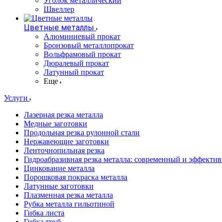
Уголок металлический
Швеллер
Цветные металлы
Алюминиевый прокат
Бронзовый металлопрокат
Вольфрамовый прокат
Дюралевый прокат
Латунный прокат
Еще
Услуги
Лазерная резка металла
Медные заготовки
Продольная резка рулонной стали
Нержавеющие заготовки
Ленточнопильная резка
Гидроабразивная резка металла: современный и эффекти
Цинкование металла
Порошковая покраска металла
Латунные заготовки
Плазменная резка металла
Рубка металла гильотиной
Гибка листа
Гибка труб