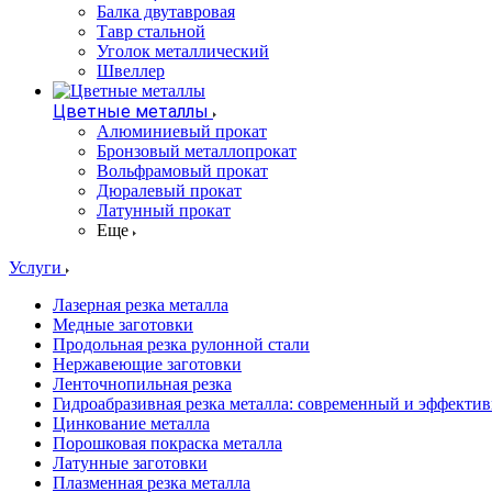
Балка двутавровая
Тавр стальной
Уголок металлический
Швеллер
Цветные металлы
Алюминиевый прокат
Бронзовый металлопрокат
Вольфрамовый прокат
Дюралевый прокат
Латунный прокат
Еще
Услуги
Лазерная резка металла
Медные заготовки
Продольная резка рулонной стали
Нержавеющие заготовки
Ленточнопильная резка
Гидроабразивная резка металла: современный и эффекти
Цинкование металла
Порошковая покраска металла
Латунные заготовки
Плазменная резка металла