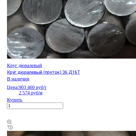
Круг дюралевый
Круг дюралевый (пруток) 36 Д16Т
В наличии
Цена:
903 460 руб/т
2 574 руб/м
Купить