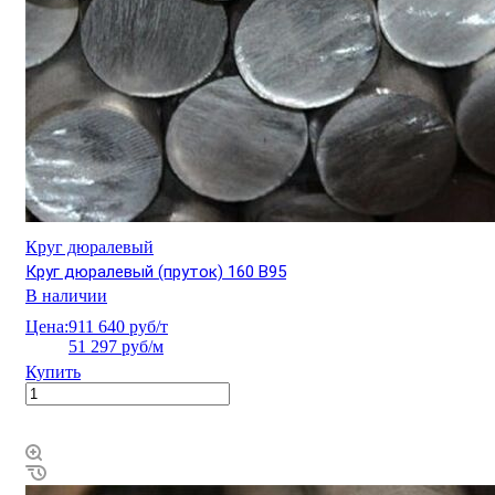
Круг дюралевый
Круг дюралевый (пруток) 160 В95
В наличии
Цена:
911 640 руб/т
51 297 руб/м
Купить