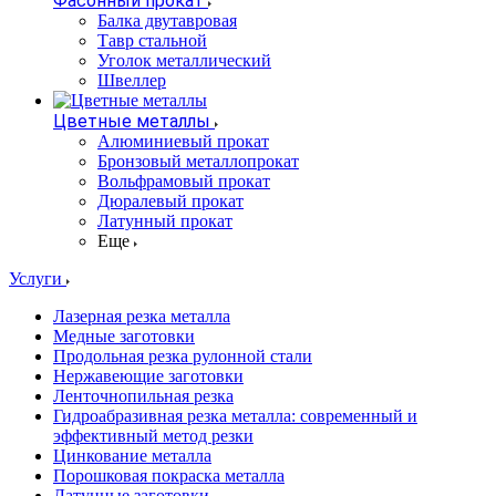
Фасонный прокат
Балка двутавровая
Тавр стальной
Уголок металлический
Швеллер
Цветные металлы
Алюминиевый прокат
Бронзовый металлопрокат
Вольфрамовый прокат
Дюралевый прокат
Латунный прокат
Еще
Услуги
Лазерная резка металла
Медные заготовки
Продольная резка рулонной стали
Нержавеющие заготовки
Ленточнопильная резка
Гидроабразивная резка металла: современный и
эффективный метод резки
Цинкование металла
Порошковая покраска металла
Латунные заготовки