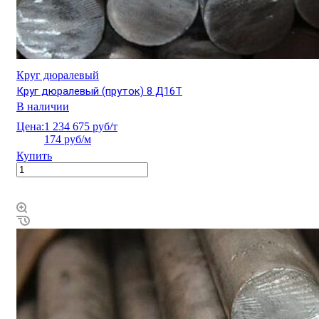
Круг дюралевый
Круг дюралевый (пруток) 8 Д16Т
В наличии
Цена:
1 234 675 руб/т
174 руб/м
Купить