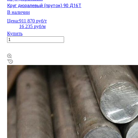
Круг дюралевый (пруток) 90 Д16Т
В наличии
Цена:
911 870 руб/т
16 235 руб/м
Купить