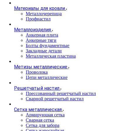
Материалы для кровли
Металлочерепица
Профнастил
Металлоизделия
Анкерная плита
Анкерные тяги
Болты фундаментные
Закладные детали
Металлическая пластина
Метизы металлические
Проволока
Цепи металлические
Решетчатый настил
Прессованный решетчатый настил
Сварной решетчатый настил
Сетка металлическая
Армирующая сетка
Сварная сетка
Сетка для забора
Сетка жаростойкая