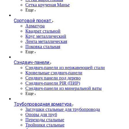
Сетка крученая Манье
Еще
Сортовой прокат
Арматура
Квадрат стальной
Круг металлический
Лента металлическая
Поковка стальная
Еще
Сэндвич-панели
Cэндвич-панели из нержавеющей стали
Кровельные сэндвич-панели
Сендвич панели под дерево
Сэндвич-панели PIR (ПИР)
Сэндвич-панели из минеральной ваты
Еще
Трубопроводная арматура
Заглушки стальные для трубопровода
Опоры для труб
Переходы стальные
Тройники стальные