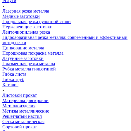
Услуги
Лазерная резка металла
Медные заготовки
Продольная резка рулонной стали
Нержавеющие заготовки
Ленточнопильная резка
Гидроабразивная резка металла: современный и эффективный
метод резки
Цинкование металла
Порошковая покраска металла
Латунные заготовки
Плазменная резка металла
Рубка металла гильотиной
Гибка листа
Гибка труб
Каталог
Листовой прокат
Материалы для кровли
Металлоизделия
Метизы металлические
Решетчатый настил
Сетка металлическая
Сортовой прокат