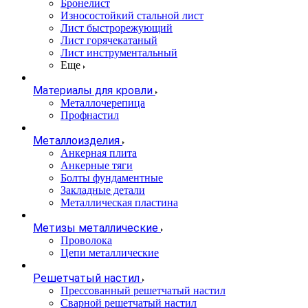
Бронелист
Износостойкий стальной лист
Лист быстрорежующий
Лист горячекатаный
Лист инструментальный
Еще
Материалы для кровли
Металлочерепица
Профнастил
Металлоизделия
Анкерная плита
Анкерные тяги
Болты фундаментные
Закладные детали
Металлическая пластина
Метизы металлические
Проволока
Цепи металлические
Решетчатый настил
Прессованный решетчатый настил
Сварной решетчатый настил