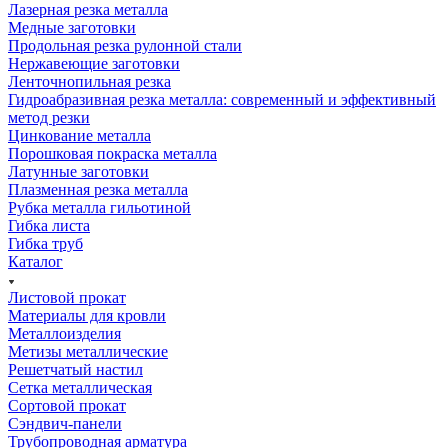
Лазерная резка металла
Медные заготовки
Продольная резка рулонной стали
Нержавеющие заготовки
Ленточнопильная резка
Гидроабразивная резка металла: современный и эффективный
метод резки
Цинкование металла
Порошковая покраска металла
Латунные заготовки
Плазменная резка металла
Рубка металла гильотиной
Гибка листа
Гибка труб
Каталог
Листовой прокат
Материалы для кровли
Металлоизделия
Метизы металлические
Решетчатый настил
Сетка металлическая
Сортовой прокат
Сэндвич-панели
Трубопроводная арматура