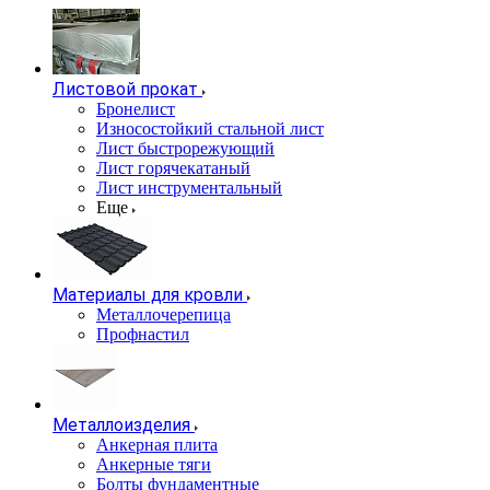
Листовой прокат
Бронелист
Износостойкий стальной лист
Лист быстрорежующий
Лист горячекатаный
Лист инструментальный
Еще
Материалы для кровли
Металлочерепица
Профнастил
Металлоизделия
Анкерная плита
Анкерные тяги
Болты фундаментные