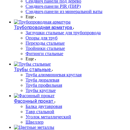
Сендвич панели под дерево
Сэндвич-панели PIR (ПИР)
Сэндвич-панели из минеральной ваты
Еще
Трубопроводная арматура
Заглушки стальные для трубопровода
Опоры для труб
Переходы стальные
Тройники стальные
Фитинги стальные
Еще
Трубы стальные
Труба алюминиевая круглая
Труба дюралевая
Труба профильная
Трубы круглые
Фасонный прокат
Балка двутавровая
Тавр стальной
Уголок металлический
Швеллер