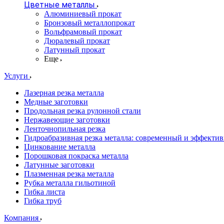
Цветные металлы
Алюминиевый прокат
Бронзовый металлопрокат
Вольфрамовый прокат
Дюралевый прокат
Латунный прокат
Еще
Услуги
Лазерная резка металла
Медные заготовки
Продольная резка рулонной стали
Нержавеющие заготовки
Ленточнопильная резка
Гидроабразивная резка металла: современный и эффекти
Цинкование металла
Порошковая покраска металла
Латунные заготовки
Плазменная резка металла
Рубка металла гильотиной
Гибка листа
Гибка труб
Компания