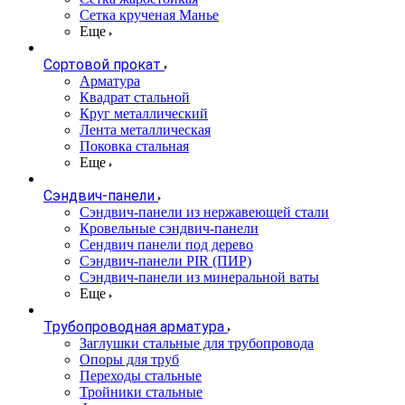
Сетка крученая Манье
Еще
Сортовой прокат
Арматура
Квадрат стальной
Круг металлический
Лента металлическая
Поковка стальная
Еще
Сэндвич-панели
Cэндвич-панели из нержавеющей стали
Кровельные сэндвич-панели
Сендвич панели под дерево
Сэндвич-панели PIR (ПИР)
Сэндвич-панели из минеральной ваты
Еще
Трубопроводная арматура
Заглушки стальные для трубопровода
Опоры для труб
Переходы стальные
Тройники стальные