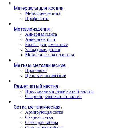
Материалы для кровли
Металлочерепица
Профнастил
Металлоизделия
Анкерная плита
Анкерные тяги
Болты фундаментные
Закладные детали
Металлическая пластина
Метизы металлические
Проволока
Цепи металлические
Решетчатый настил
Прессованный решетчатый настил
Сварной решетчатый настил
Сетка металлическая
Армирующая сетка
Сварная сетка
Сетка для забора
Сетка жаростойкая