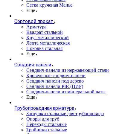
Сетка крученая Манье
Еще
Сортовой прокат
Арматура
Квадрат стальной
Круг металлический
Лента металлическая
Поковка стальная
Еще
Сэндвич-панели
Cэндвич-панели из нержавеющей стали
Кровельные сэндвич-панели
Сендвич панели под дерево
Сэндвич-панели PIR (ПИР)
Сэндвич-панели из минеральной ваты
Еще
Трубопроводная арматура
Заглушки стальные для трубопровода
Опоры для труб
Переходы стальные
Тройники стальные