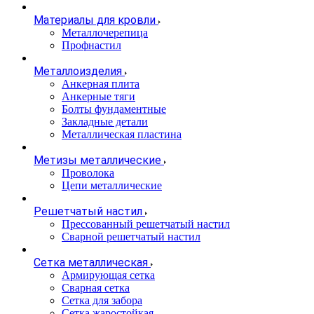
Материалы для кровли
Металлочерепица
Профнастил
Металлоизделия
Анкерная плита
Анкерные тяги
Болты фундаментные
Закладные детали
Металлическая пластина
Метизы металлические
Проволока
Цепи металлические
Решетчатый настил
Прессованный решетчатый настил
Сварной решетчатый настил
Сетка металлическая
Армирующая сетка
Сварная сетка
Сетка для забора
Сетка жаростойкая