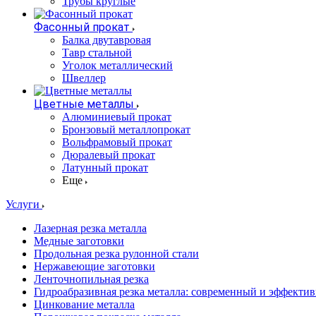
Трубы круглые
Фасонный прокат
Балка двутавровая
Тавр стальной
Уголок металлический
Швеллер
Цветные металлы
Алюминиевый прокат
Бронзовый металлопрокат
Вольфрамовый прокат
Дюралевый прокат
Латунный прокат
Еще
Услуги
Лазерная резка металла
Медные заготовки
Продольная резка рулонной стали
Нержавеющие заготовки
Ленточнопильная резка
Гидроабразивная резка металла: современный и эффекти
Цинкование металла