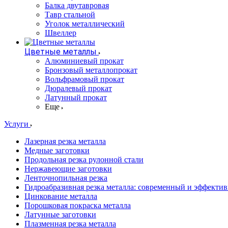
Балка двутавровая
Тавр стальной
Уголок металлический
Швеллер
Цветные металлы
Алюминиевый прокат
Бронзовый металлопрокат
Вольфрамовый прокат
Дюралевый прокат
Латунный прокат
Еще
Услуги
Лазерная резка металла
Медные заготовки
Продольная резка рулонной стали
Нержавеющие заготовки
Ленточнопильная резка
Гидроабразивная резка металла: современный и эффекти
Цинкование металла
Порошковая покраска металла
Латунные заготовки
Плазменная резка металла