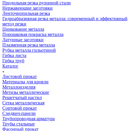
Продольная резка рулонной стали
Нержавеющие заготовки
Ленточнопильная резка
Гидроабразивная резка металла: современный и эффективный
метод резки
Цинкование металла
Порошковая покраска металла
Латунные заготовки
Плазменная резка металла
Рубка металла гильотиной
Гибка листа
Гибка труб
Каталог
Листовой прокат
Материалы для кровли
Металлоизделия
Метизы металлические
Решетчатый настил
Сетка металлическая
Сортовой прокат
Сэндвич-панели
Трубопроводная арматура
Трубы стальные
Фасонный прокат