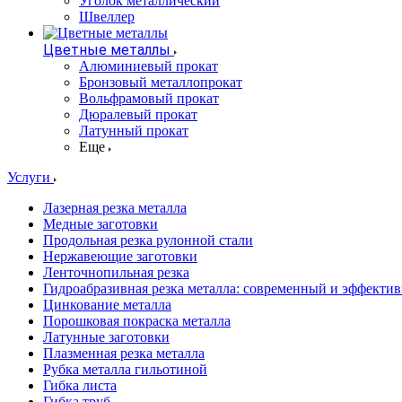
Уголок металлический
Швеллер
Цветные металлы
Алюминиевый прокат
Бронзовый металлопрокат
Вольфрамовый прокат
Дюралевый прокат
Латунный прокат
Еще
Услуги
Лазерная резка металла
Медные заготовки
Продольная резка рулонной стали
Нержавеющие заготовки
Ленточнопильная резка
Гидроабразивная резка металла: современный и эффекти
Цинкование металла
Порошковая покраска металла
Латунные заготовки
Плазменная резка металла
Рубка металла гильотиной
Гибка листа
Гибка труб