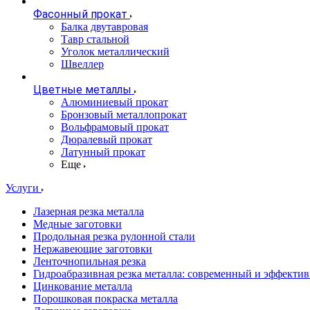
Фасонный прокат
Балка двутавровая
Тавр стальной
Уголок металлический
Швеллер
Цветные металлы
Алюминиевый прокат
Бронзовый металлопрокат
Вольфрамовый прокат
Дюралевый прокат
Латунный прокат
Еще
Услуги
Лазерная резка металла
Медные заготовки
Продольная резка рулонной стали
Нержавеющие заготовки
Ленточнопильная резка
Гидроабразивная резка металла: современный и эффекти
Цинкование металла
Порошковая покраска металла