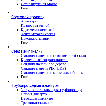
Сетка крученая Манье
Еще
Сортовой прокат
Арматура
Квадрат стальной
Круг металлический
Лента металлическая
Поковка стальная
Еще
Сэндвич-панели
Cэндвич-панели из нержавеющей стали
Кровельные сэндвич-панели
Сендвич панели под дерево
Сэндвич-панели PIR (ПИР)
Сэндвич-панели из минеральной ваты
Еще
Трубопроводная арматура
Заглушки стальные для трубопровода
Опоры для труб
Переходы стальные
Тройники стальные