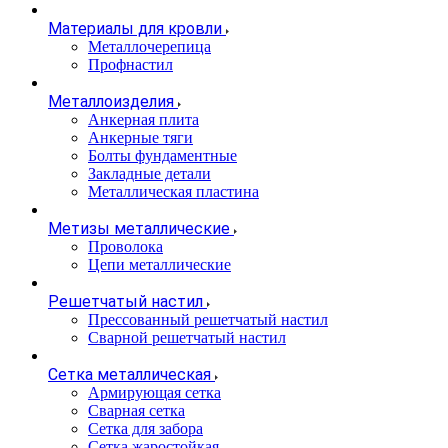
Материалы для кровли
Металлочерепица
Профнастил
Металлоизделия
Анкерная плита
Анкерные тяги
Болты фундаментные
Закладные детали
Металлическая пластина
Метизы металлические
Проволока
Цепи металлические
Решетчатый настил
Прессованный решетчатый настил
Сварной решетчатый настил
Сетка металлическая
Армирующая сетка
Сварная сетка
Сетка для забора
Сетка жаростойкая