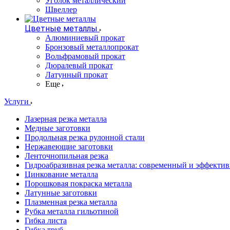
Уголок металлический
Швеллер
Цветные металлы
Алюминиевый прокат
Бронзовый металлопрокат
Вольфрамовый прокат
Дюралевый прокат
Латунный прокат
Еще
Услуги
Лазерная резка металла
Медные заготовки
Продольная резка рулонной стали
Нержавеющие заготовки
Ленточнопильная резка
Гидроабразивная резка металла: современный и эффекти
Цинкование металла
Порошковая покраска металла
Латунные заготовки
Плазменная резка металла
Рубка металла гильотиной
Гибка листа
Гибка труб