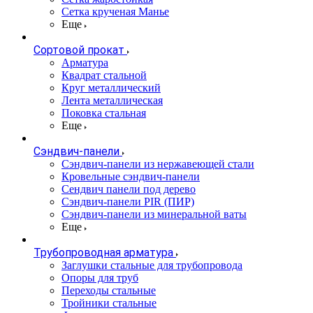
Сетка крученая Манье
Еще
Сортовой прокат
Арматура
Квадрат стальной
Круг металлический
Лента металлическая
Поковка стальная
Еще
Сэндвич-панели
Cэндвич-панели из нержавеющей стали
Кровельные сэндвич-панели
Сендвич панели под дерево
Сэндвич-панели PIR (ПИР)
Сэндвич-панели из минеральной ваты
Еще
Трубопроводная арматура
Заглушки стальные для трубопровода
Опоры для труб
Переходы стальные
Тройники стальные