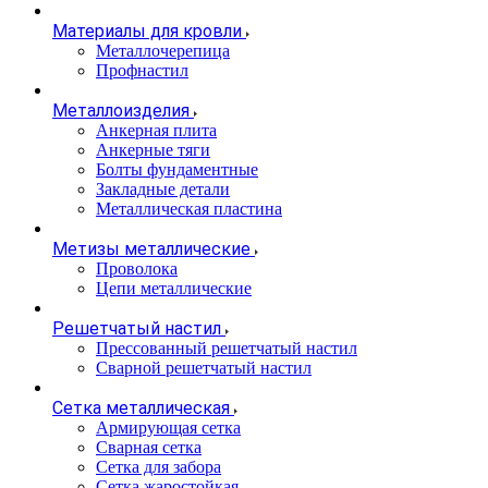
Материалы для кровли
Металлочерепица
Профнастил
Металлоизделия
Анкерная плита
Анкерные тяги
Болты фундаментные
Закладные детали
Металлическая пластина
Метизы металлические
Проволока
Цепи металлические
Решетчатый настил
Прессованный решетчатый настил
Сварной решетчатый настил
Сетка металлическая
Армирующая сетка
Сварная сетка
Сетка для забора
Сетка жаростойкая