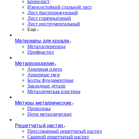
Бронелист
Износостойкий стальной лист
Лист быстрорежующий
Лист горячекатаный
Лист инструментальный
Еще
Материалы для кровли
Металлочерепица
Профнастил
Металлоизделия
Анкерная плита
Анкерные тяги
Болты фундаментные
Закладные детали
Металлическая пластина
Метизы металлические
Проволока
Цепи металлические
Решетчатый настил
Прессованный решетчатый настил
Сварной решетчатый настил