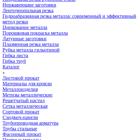
Нержавеющие заготовки
Ленточнопильная резка
Гидроабразивная резка металла: современный и эффективный
метод резки
Цинкование металла
Порошковая покраска металла
Латунные заготовки
Плазменная резка металла
Рубка металла гильотиной
Гибка листа
Гибка труб
Каталог
Листовой прокат
Материалы для кровли
Металлоизделия
Метизы металлические
Решетчатый настил
Сетка металлическая
Сортовой прокат
Сэндвич-панели
Трубопроводная арматура
Трубы стальные
Фасонный прокат
Цветные металлы