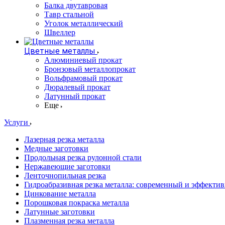
Балка двутавровая
Тавр стальной
Уголок металлический
Швеллер
Цветные металлы
Алюминиевый прокат
Бронзовый металлопрокат
Вольфрамовый прокат
Дюралевый прокат
Латунный прокат
Еще
Услуги
Лазерная резка металла
Медные заготовки
Продольная резка рулонной стали
Нержавеющие заготовки
Ленточнопильная резка
Гидроабразивная резка металла: современный и эффекти
Цинкование металла
Порошковая покраска металла
Латунные заготовки
Плазменная резка металла