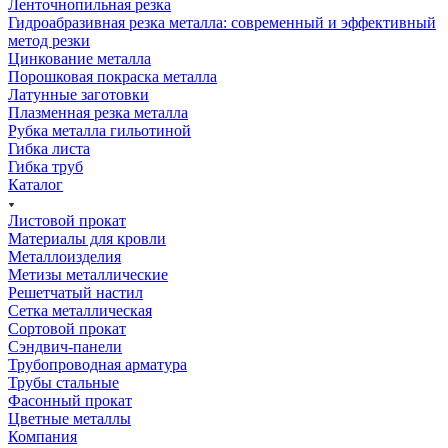
Ленточнопильная резка
Гидроабразивная резка металла: современный и эффективный
метод резки
Цинкование металла
Порошковая покраска металла
Латунные заготовки
Плазменная резка металла
Рубка металла гильотиной
Гибка листа
Гибка труб
Каталог
Листовой прокат
Материалы для кровли
Металлоизделия
Метизы металлические
Решетчатый настил
Сетка металлическая
Сортовой прокат
Сэндвич-панели
Трубопроводная арматура
Трубы стальные
Фасонный прокат
Цветные металлы
Компания