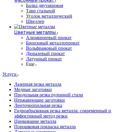
Фасонный прокат
Балка двутавровая
Тавр стальной
Уголок металлический
Швеллер
Цветные металлы
Алюминиевый прокат
Бронзовый металлопрокат
Вольфрамовый прокат
Дюралевый прокат
Латунный прокат
Еще
Услуги
Лазерная резка металла
Медные заготовки
Продольная резка рулонной стали
Нержавеющие заготовки
Ленточнопильная резка
Гидроабразивная резка металла: современный и
эффективный метод резки
Цинкование металла
Порошковая покраска металла
Латунные заготовки