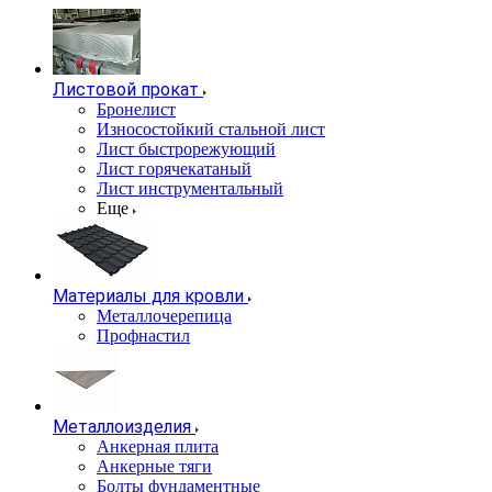
Листовой прокат
Бронелист
Износостойкий стальной лист
Лист быстрорежующий
Лист горячекатаный
Лист инструментальный
Еще
Материалы для кровли
Металлочерепица
Профнастил
Металлоизделия
Анкерная плита
Анкерные тяги
Болты фундаментные