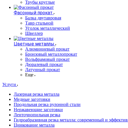
Трубы круглые
Фасонный прокат
Балка двутавровая
Тавр стальной
Уголок металлический
Швеллер
Цветные металлы
Алюминиевый прокат
Бронзовый металлопрокат
Вольфрамовый прокат
Дюралевый прокат
Латунный прокат
Еще
Услуги
Лазерная резка металла
Медные заготовки
Продольная резка рулонной стали
Нержавеющие заготовки
Ленточнопильная резка
Гидроабразивная резка металла: современный и эффекти
Цинкование металла