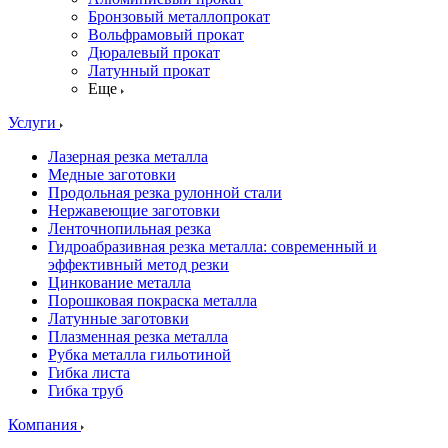
Бронзовый металлопрокат
Вольфрамовый прокат
Дюралевый прокат
Латунный прокат
Еще
Услуги
Лазерная резка металла
Медные заготовки
Продольная резка рулонной стали
Нержавеющие заготовки
Ленточнопильная резка
Гидроабразивная резка металла: современный и
эффективный метод резки
Цинкование металла
Порошковая покраска металла
Латунные заготовки
Плазменная резка металла
Рубка металла гильотиной
Гибка листа
Гибка труб
Компания