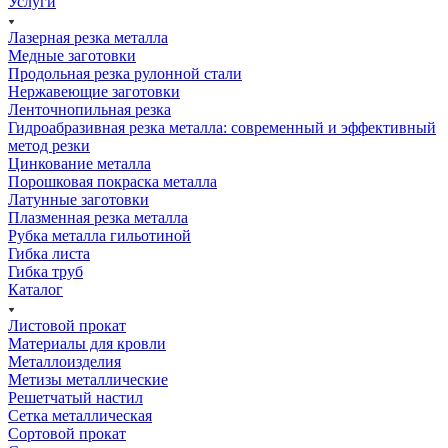
Услуги
Лазерная резка металла
Медные заготовки
Продольная резка рулонной стали
Нержавеющие заготовки
Ленточнопильная резка
Гидроабразивная резка металла: современный и эффективный
метод резки
Цинкование металла
Порошковая покраска металла
Латунные заготовки
Плазменная резка металла
Рубка металла гильотиной
Гибка листа
Гибка труб
Каталог
Листовой прокат
Материалы для кровли
Металлоизделия
Метизы металлические
Решетчатый настил
Сетка металлическая
Сортовой прокат