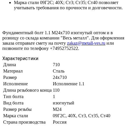
Марка стали 09Г2С; 40Х; Ст3; Ст35; Ст40 позволяет
учитывать требования по прочности и долговечности.
Фундаментный болт 1.1 М24х710 изогнутый оптом и в
розницу со склада компании "Весь металл". Для оформления
заказа отправьте смету на почту
zakaz@metall-ves.ru
или
позвоните по телефону +74952752522.
Характеристики
Длина
710
Материал
Сталь
Размер
24х710
Исполнение
Исполнение 1.1
Длина резьбового конца
110
Тип болта
1
Вид болта
изогнутый
Размер резьбы
М24
Марка стали
09Г2С, 40Х, Ст3, Ст35, Ст40
Страна производства
Россия