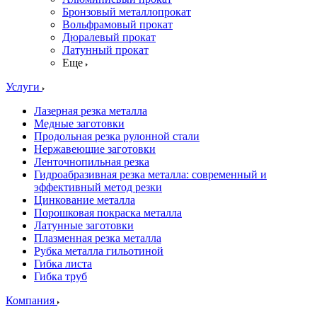
Бронзовый металлопрокат
Вольфрамовый прокат
Дюралевый прокат
Латунный прокат
Еще
Услуги
Лазерная резка металла
Медные заготовки
Продольная резка рулонной стали
Нержавеющие заготовки
Ленточнопильная резка
Гидроабразивная резка металла: современный и
эффективный метод резки
Цинкование металла
Порошковая покраска металла
Латунные заготовки
Плазменная резка металла
Рубка металла гильотиной
Гибка листа
Гибка труб
Компания