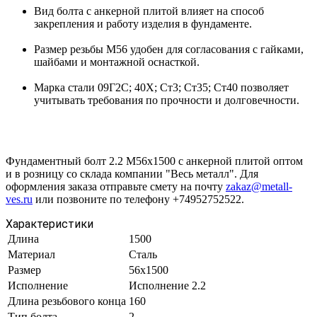
Вид болта с анкерной плитой влияет на способ
закрепления и работу изделия в фундаменте.
Размер резьбы М56 удобен для согласования с гайками,
шайбами и монтажной оснасткой.
Марка стали 09Г2С; 40Х; Ст3; Ст35; Ст40 позволяет
учитывать требования по прочности и долговечности.
Фундаментный болт 2.2 М56х1500 с анкерной плитой оптом
и в розницу со склада компании "Весь металл". Для
оформления заказа отправьте смету на почту
zakaz@metall-
ves.ru
или позвоните по телефону +74952752522.
Характеристики
Длина
1500
Материал
Сталь
Размер
56х1500
Исполнение
Исполнение 2.2
Длина резьбового конца
160
Тип болта
2