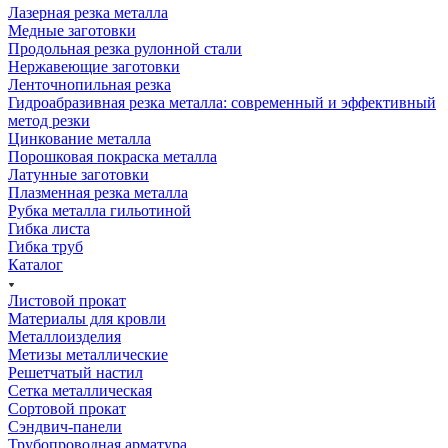
Лазерная резка металла
Медные заготовки
Продольная резка рулонной стали
Нержавеющие заготовки
Ленточнопильная резка
Гидроабразивная резка металла: современный и эффективный
метод резки
Цинкование металла
Порошковая покраска металла
Латунные заготовки
Плазменная резка металла
Рубка металла гильотиной
Гибка листа
Гибка труб
Каталог
Листовой прокат
Материалы для кровли
Металлоизделия
Метизы металлические
Решетчатый настил
Сетка металлическая
Сортовой прокат
Сэндвич-панели
Трубопроводная арматура