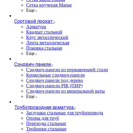
Сетка крученая Манье
Еще
Сортовой прокат
Арматура
Квадрат стальной
Круг металлический
Лента металлическая
Поковка стальная
Еще
Сэндвич-панели
Cэндвич-панели из нержавеющей стали
Кровельные сэндвич-панели
Сендвич панели под дерево
Сэндвич-панели PIR (ПИР)
Сэндвич-панели из минеральной ваты
Еще
Трубопроводная арматура
Заглушки стальные для трубопровода
Опоры для труб
Переходы стальные
Тройники стальные