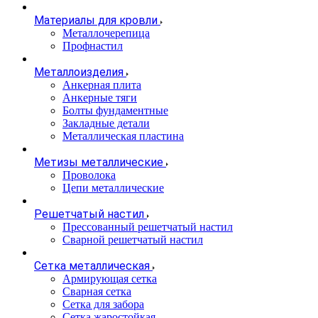
Материалы для кровли
Металлочерепица
Профнастил
Металлоизделия
Анкерная плита
Анкерные тяги
Болты фундаментные
Закладные детали
Металлическая пластина
Метизы металлические
Проволока
Цепи металлические
Решетчатый настил
Прессованный решетчатый настил
Сварной решетчатый настил
Сетка металлическая
Армирующая сетка
Сварная сетка
Сетка для забора
Сетка жаростойкая