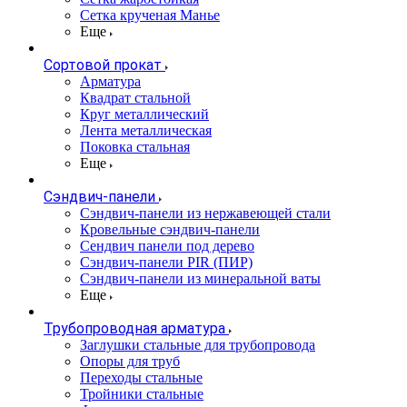
Сетка крученая Манье
Еще
Сортовой прокат
Арматура
Квадрат стальной
Круг металлический
Лента металлическая
Поковка стальная
Еще
Сэндвич-панели
Cэндвич-панели из нержавеющей стали
Кровельные сэндвич-панели
Сендвич панели под дерево
Сэндвич-панели PIR (ПИР)
Сэндвич-панели из минеральной ваты
Еще
Трубопроводная арматура
Заглушки стальные для трубопровода
Опоры для труб
Переходы стальные
Тройники стальные