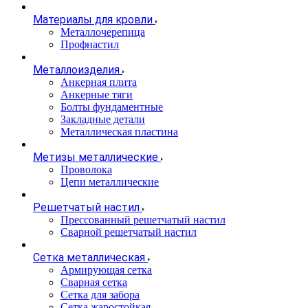
Материалы для кровли
Металлочерепица
Профнастил
Металлоизделия
Анкерная плита
Анкерные тяги
Болты фундаментные
Закладные детали
Металлическая пластина
Метизы металлические
Проволока
Цепи металлические
Решетчатый настил
Прессованный решетчатый настил
Сварной решетчатый настил
Сетка металлическая
Армирующая сетка
Сварная сетка
Сетка для забора
Сетка жаростойкая