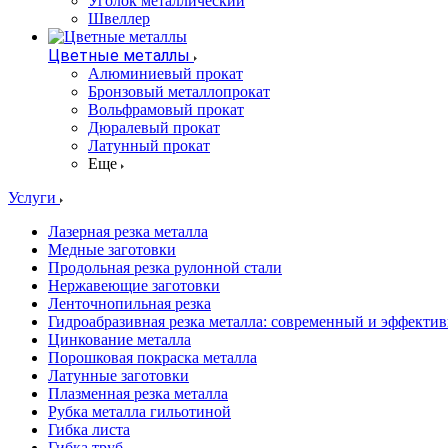
Уголок металлический
Швеллер
Цветные металлы
Алюминиевый прокат
Бронзовый металлопрокат
Вольфрамовый прокат
Дюралевый прокат
Латунный прокат
Еще
Услуги
Лазерная резка металла
Медные заготовки
Продольная резка рулонной стали
Нержавеющие заготовки
Ленточнопильная резка
Гидроабразивная резка металла: современный и эффекти
Цинкование металла
Порошковая покраска металла
Латунные заготовки
Плазменная резка металла
Рубка металла гильотиной
Гибка листа
Гибка труб