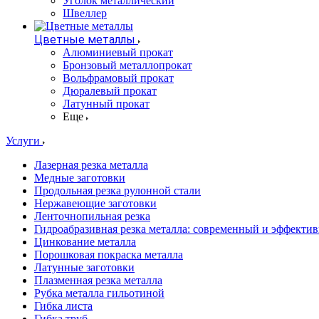
Уголок металлический
Швеллер
Цветные металлы
Алюминиевый прокат
Бронзовый металлопрокат
Вольфрамовый прокат
Дюралевый прокат
Латунный прокат
Еще
Услуги
Лазерная резка металла
Медные заготовки
Продольная резка рулонной стали
Нержавеющие заготовки
Ленточнопильная резка
Гидроабразивная резка металла: современный и эффекти
Цинкование металла
Порошковая покраска металла
Латунные заготовки
Плазменная резка металла
Рубка металла гильотиной
Гибка листа
Гибка труб