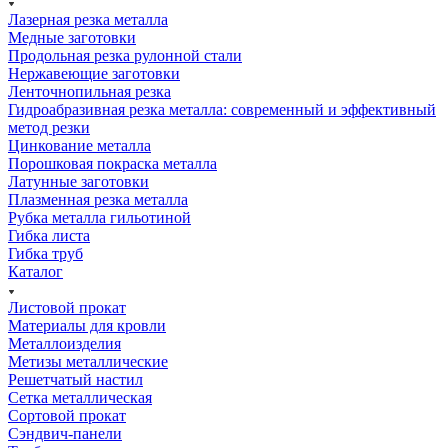
Лазерная резка металла
Медные заготовки
Продольная резка рулонной стали
Нержавеющие заготовки
Ленточнопильная резка
Гидроабразивная резка металла: современный и эффективный
метод резки
Цинкование металла
Порошковая покраска металла
Латунные заготовки
Плазменная резка металла
Рубка металла гильотиной
Гибка листа
Гибка труб
Каталог
Листовой прокат
Материалы для кровли
Металлоизделия
Метизы металлические
Решетчатый настил
Сетка металлическая
Сортовой прокат
Сэндвич-панели