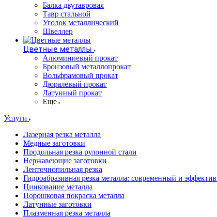
Балка двутавровая
Тавр стальной
Уголок металлический
Швеллер
Цветные металлы
Алюминиевый прокат
Бронзовый металлопрокат
Вольфрамовый прокат
Дюралевый прокат
Латунный прокат
Еще
Услуги
Лазерная резка металла
Медные заготовки
Продольная резка рулонной стали
Нержавеющие заготовки
Ленточнопильная резка
Гидроабразивная резка металла: современный и эффекти
Цинкование металла
Порошковая покраска металла
Латунные заготовки
Плазменная резка металла