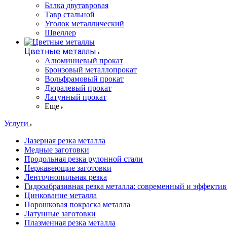
Балка двутавровая
Тавр стальной
Уголок металлический
Швеллер
Цветные металлы
Алюминиевый прокат
Бронзовый металлопрокат
Вольфрамовый прокат
Дюралевый прокат
Латунный прокат
Еще
Услуги
Лазерная резка металла
Медные заготовки
Продольная резка рулонной стали
Нержавеющие заготовки
Ленточнопильная резка
Гидроабразивная резка металла: современный и эффекти
Цинкование металла
Порошковая покраска металла
Латунные заготовки
Плазменная резка металла