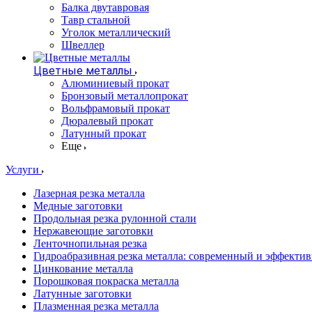
Балка двутавровая
Тавр стальной
Уголок металлический
Швеллер
Цветные металлы
Алюминиевый прокат
Бронзовый металлопрокат
Вольфрамовый прокат
Дюралевый прокат
Латунный прокат
Еще
Услуги
Лазерная резка металла
Медные заготовки
Продольная резка рулонной стали
Нержавеющие заготовки
Ленточнопильная резка
Гидроабразивная резка металла: современный и эффекти
Цинкование металла
Порошковая покраска металла
Латунные заготовки
Плазменная резка металла