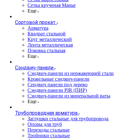
Сетка крученая Манье
Еще
Сортовой прокат
Арматура
Квадрат стальной
Круг металлический
Лента металлическая
Поковка стальная
Еще
Сэндвич-панели
Cэндвич-панели из нержавеющей стали
Кровельные сэндвич-панели
Сендвич панели под дерево
Сэндвич-панели PIR (ПИР)
Сэндвич-панели из минеральной ваты
Еще
Трубопроводная арматура
Заглушки стальные для трубопровода
Опоры для труб
Переходы стальные
Тройники стальные