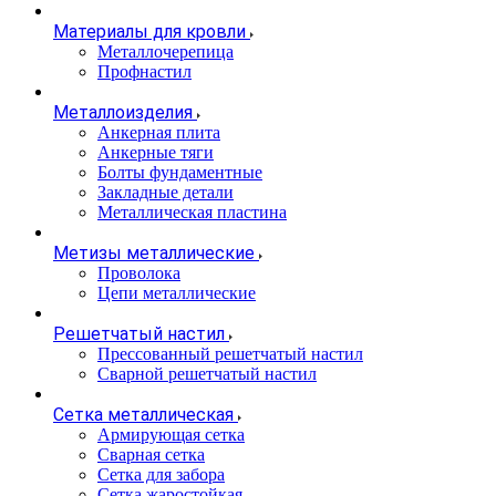
Материалы для кровли
Металлочерепица
Профнастил
Металлоизделия
Анкерная плита
Анкерные тяги
Болты фундаментные
Закладные детали
Металлическая пластина
Метизы металлические
Проволока
Цепи металлические
Решетчатый настил
Прессованный решетчатый настил
Сварной решетчатый настил
Сетка металлическая
Армирующая сетка
Сварная сетка
Сетка для забора
Сетка жаростойкая