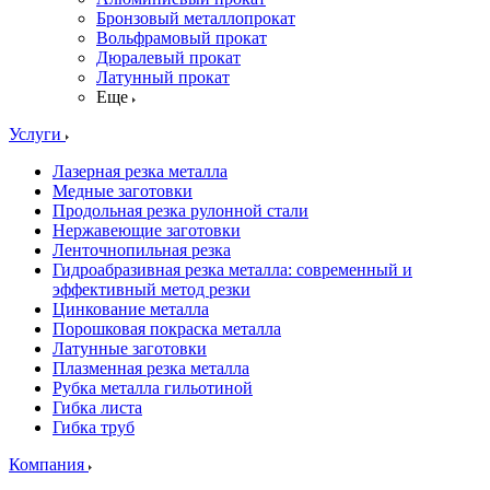
Бронзовый металлопрокат
Вольфрамовый прокат
Дюралевый прокат
Латунный прокат
Еще
Услуги
Лазерная резка металла
Медные заготовки
Продольная резка рулонной стали
Нержавеющие заготовки
Ленточнопильная резка
Гидроабразивная резка металла: современный и
эффективный метод резки
Цинкование металла
Порошковая покраска металла
Латунные заготовки
Плазменная резка металла
Рубка металла гильотиной
Гибка листа
Гибка труб
Компания