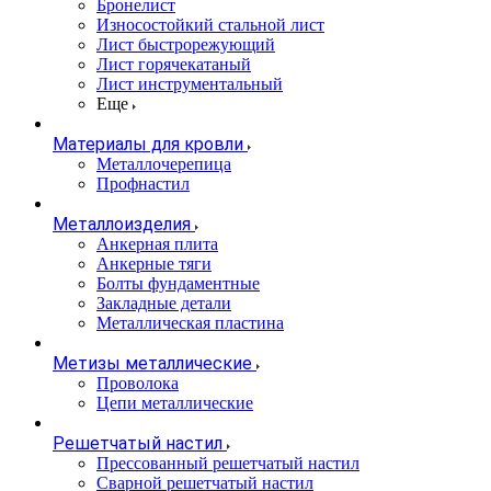
Бронелист
Износостойкий стальной лист
Лист быстрорежующий
Лист горячекатаный
Лист инструментальный
Еще
Материалы для кровли
Металлочерепица
Профнастил
Металлоизделия
Анкерная плита
Анкерные тяги
Болты фундаментные
Закладные детали
Металлическая пластина
Метизы металлические
Проволока
Цепи металлические
Решетчатый настил
Прессованный решетчатый настил
Сварной решетчатый настил